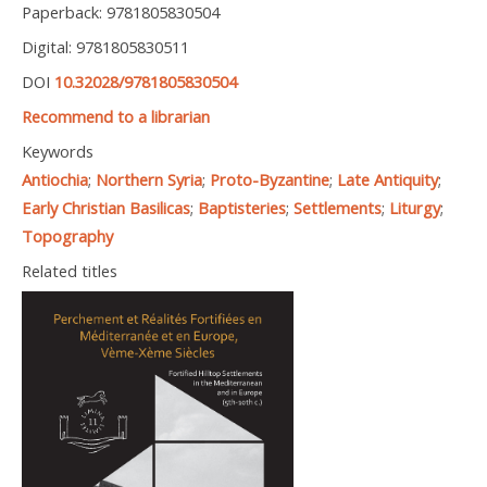
Paperback: 9781805830504
Digital: 9781805830511
DOI
10.32028/9781805830504
Recommend to a librarian
Keywords
Antiochia
;
Northern Syria
;
Proto-Byzantine
;
Late Antiquity
;
Early Christian Basilicas
;
Baptisteries
;
Settlements
;
Liturgy
;
Topography
Related titles