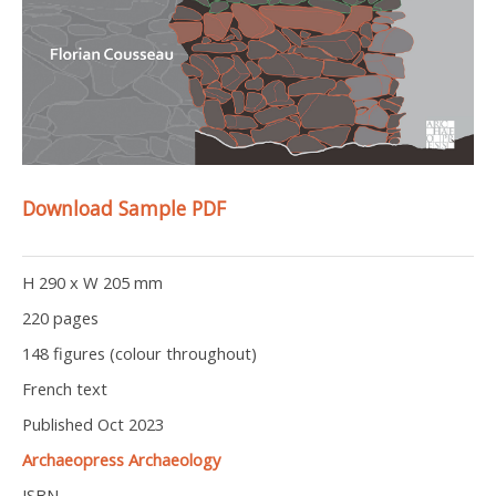
Download Sample PDF
H 290 x W 205 mm
220 pages
148 figures (colour throughout)
French text
Published Oct 2023
Archaeopress Archaeology
ISBN