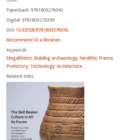
Paperback: 9781803276342
Digital: 9781803276359
DOI
10.32028/9781803276342
Recommend to a librarian
Keywords
Megalithism
;
Building archaeology
;
Neolithic France
;
Prehistory
;
Technology
;
Architecture
Related titles