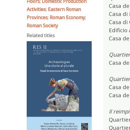
Floors
;
Domestic Production
Casa de
Activities
;
Eastern Roman
Casa di 
Provinces
;
Roman Economy
;
Casa di
Roman Society
Edificio 
Related titles
Casa del
Quartier
Casa de
Quartier
Casa del
Casa de
Il reimp
Quartier
Quartier