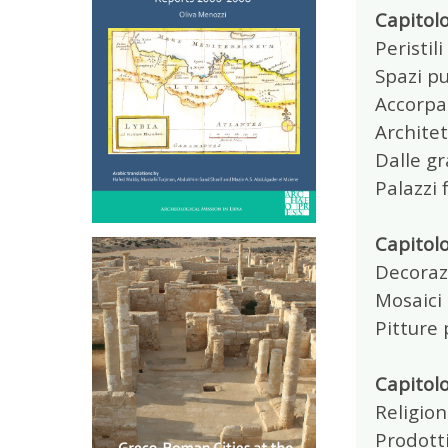
Capitolo
Peristili
Spazi pu
Accorpa
Architet
Dalle g
Palazzi 
Capitolo
Decoraz
Mosaici
Pitture 
Capitolo
Religion
Prodotti