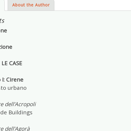
s
About the Author
ts
one
zione
: LE CASE
 I: Cirene
sto urbano
e dell’Acropoli
de Buildings
e dell’Agorà