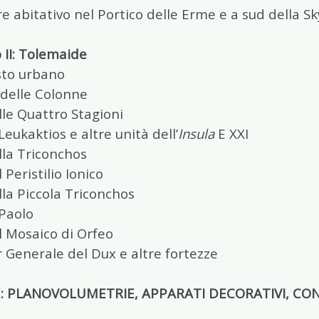
e abitativo nel Portico delle Erme e a sud della S
 II: Tolemaide
sto urbano
 delle Colonne
le Quattro Stagioni
Leukaktios e altre unità dell’
Insula
E XXI
lla Triconchos
 Peristilio Ionico
la Piccola Triconchos
 Paolo
l Mosaico di Orfeo
 Generale del Dux e altre fortezze
E: PLANOVOLUMETRIE, APPARATI DECORATIVI, CONT