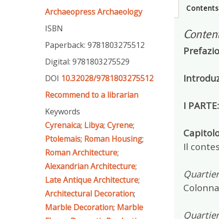
Content
Archaeopress Archaeology
ISBN
Conten
Paperback: 9781803275512
Prefazi
Digital: 9781803275529
Introdu
DOI
10.32028/9781803275512
Recommend to a librarian
I PARTE
Keywords
Cyrenaica
;
Libya
;
Cyrene
;
Capitolo
Ptolemais
;
Roman Housing
;
Il conte
Roman Architecture
;
Alexandrian Architecture
;
Quartier
Late Antique Architecture
;
Colonna
Architectural Decoration
;
Marble Decoration
;
Marble
Quartier