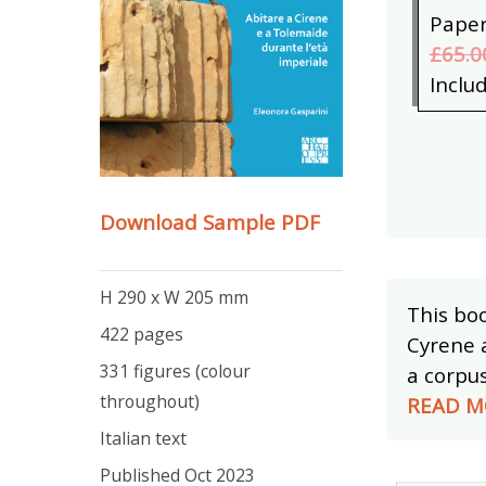
Pape
£65.0
Inclu
Download Sample PDF
H 290 x W 205 mm
This boo
422 pages
Cyrene 
331 figures (colour
a corpus
throughout)
READ M
Italian text
Published Oct 2023