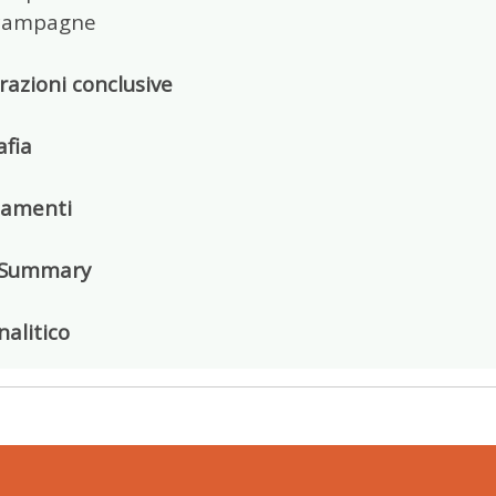
 campagne
azioni conclusive
afia
iamenti
 Summary
nalitico