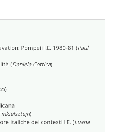
avation: Pompeii I.E. 1980-81 (
Paul
ità (
Daniela
Cottica
)
ci
)
licana
inkielsztejn
)
italiche dei contesti I.E. (
Luana