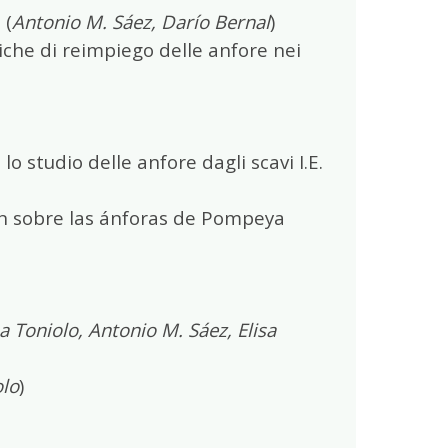
 (
Antonio M. Sáez,
Darío Bernal
)
iche di reimpiego delle anfore nei
lo studio delle anfore dagli scavi I.E.
ión sobre las ánforas de Pompeya
 Toniolo, Antonio M. Sáez, Elisa
olo
)