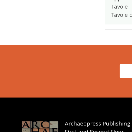
Tavole
Tavole c
Archaeopress Publishing
First and Second Floor