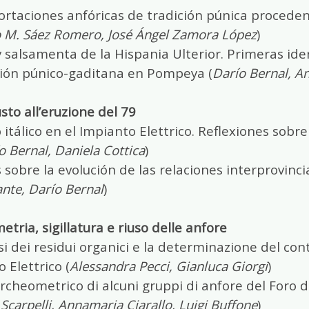
ortaciones anfóricas de tradición púnica procede
 M. Sáez Romero, José Ángel Zamora López
)
salsamenta de la Hispania Ulterior. Primeras ide
ión púnico-gaditana en Pompeya (
Darío Bernal, A
to all’eruzione del 79
itálico en el Impianto Elettrico. Reflexiones sobre 
o Bernal, Daniela
Cottica
)
sobre la evolución de las relaciones interprovincia
nte, Darío Bernal
)
tria, sigillatura e riuso delle anfore
si dei residui organici e la determinazione del co
 Elettrico (
Alessandra Pecci, Gianluca Giorgi
)
rcheometrico di alcuni gruppi di anfore del Foro d
Scarpelli, Annamaria Ciarallo, Luigi Buffone
)