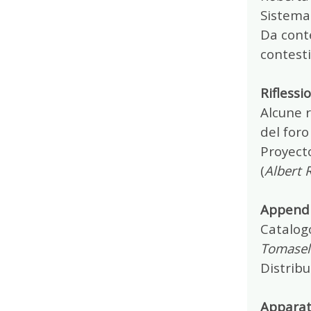
Sistemas
Da conte
contesti 
Riflessi
Alcune r
del foro 
Proyecto
(
Albert 
Appendi
Catalog
Tomasel
Distribu
Apparat