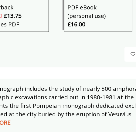
rback
PDF eBook
0
£13.75
(personal use)
des PDF
£16.00
nograph includes the study of nearly 500 amphor
raphic excavations carried out in 1980-1981 at th
nts the first Pompeian monograph dedicated exclu
ed at the city buried by the eruption of Vesuvius.
ORE