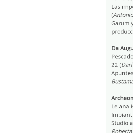
Las imp
(
Antonio
Garum y 
producc
Da Augus
Pescado 
22 (
Darí
Apuntes 
Bustama
Archeome
Le anali
Impianto
Studio a
Roberta 