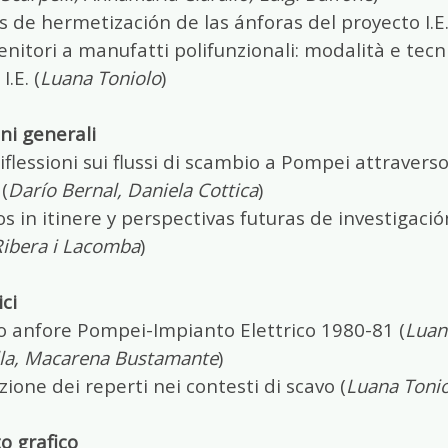
 de hermetización de las ánforas del proyecto I.E.
nitori a manufatti polifunzionali: modalità e tecn
I.E. (
Luana Toniolo
)
oni generali
iflessioni sui flussi di scambio a Pompei attraverso 
(
Darío Bernal, Daniela
Cottica
)
s in itinere y perspectivas futuras de investigac
Ribera i Lacomba
)
ci
o anfore Pompei-Impianto Elettrico 1980-81 (
Luana
la, Macarena Bustamante
)
zione dei reperti nei contesti di scavo (
Luana Toni
o grafico