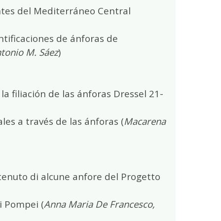
ntes del Mediterráneo Central
ntificaciones de ánforas de
ntonio M. Sáez
)
la filiación de las ánforas Dressel 21-
les a través de las ánforas (
Macarena
ntenuto di alcune anfore del Progetto
i Pompei (
Anna Maria De Francesco,