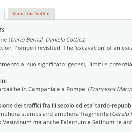
s
About the Author
ts
ne (
Darío Bernal, Daniela
Cottica
)
tion. Pompeii revisited. The ‘excavation’ of an exc
mento al suo significato: genesi, limiti e potenzial
ini
arcaiche in Campania e a Pompei (
Francesca Maruc
ione dei traffici fra III secolo ed eta’ tardo-repubb
mphora stamps and amphora fragments (
Gerald F
 Vesuvinum ma anche Falernum e Setinum: le anfore 