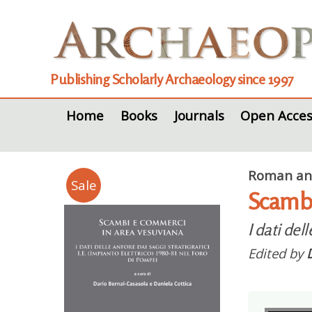
Publishing Scholarly Archaeology since 1997
Home
Books
Journals
Open Acces
Roman and
Sale
Scambi
I dati del
Edited by