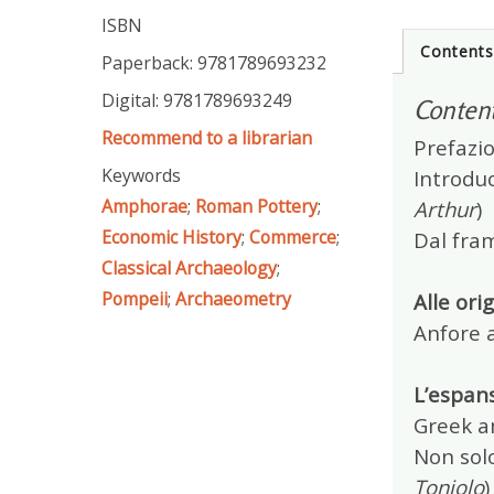
ISBN
Content
Paperback: 9781789693232
Digital: 9781789693249
Conten
Recommend to a librarian
Prefazio
Keywords
Introduc
Amphorae
;
Roman Pottery
;
Arthur
)
Economic History
;
Commerce
;
Dal fram
Classical Archaeology
;
Pompeii
;
Archaeometry
Alle orig
Anfore 
L’espans
Greek a
Non solo
Toniolo
)