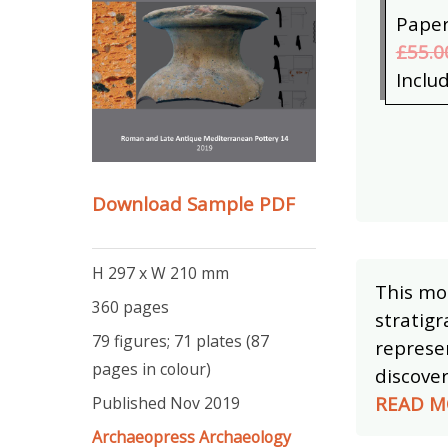
Pape
£55.0
Inclu
Download Sample PDF
H 297 x W 210 mm
This mo
360 pages
stratig
79 figures; 71 plates (87
represe
pages in colour)
discover
READ M
Published Nov 2019
Archaeopress Archaeology