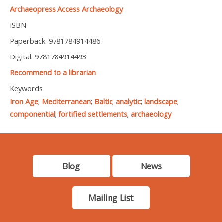
Archaeopress Access Archaeology
ISBN
Paperback: 9781784914486
Digital: 9781784914493
Recommend to a librarian
Keywords
Iron Age
;
Mediterranean
;
Baltic
;
analytic
;
landscape
;
componential
;
fortified settlements
;
archaeology
Blog
News
Mailing List